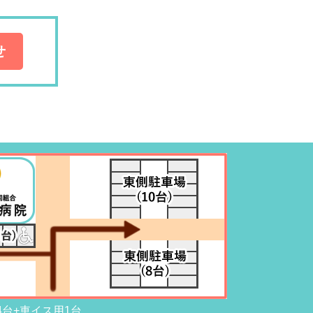
せ
4台+車イス用1台