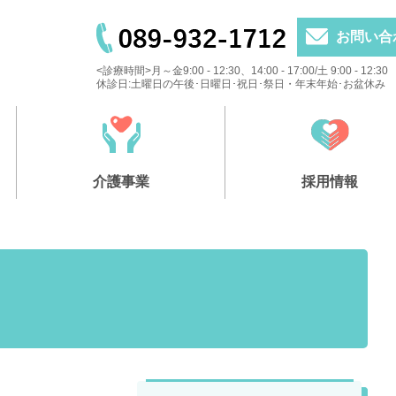
お問い合
<診療時間>月～金9:00 - 12:30、14:00 - 17:00/土 9:00 - 12:30
休診日:土曜日の午後･日曜日･祝日･祭日・年末年始･お盆休み
介護事業
採用情報
虹の家
健診
組合員一般健診
たちばな介護福祉センター「なないろ」