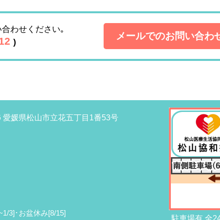
い合わせください｡
メールでのお問い合わ
712
)
966 愛媛県松山市立花五丁目1番53号
]･お盆休み[8/15]
駐車場有 全2