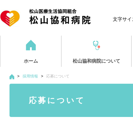
文字サイ
ホーム
松山協和病院について
>
採用情報
>
応募について
松山協和病
診療案内・
部門紹介
介護事業
採用情報
応募について
医師紹介・
診療案内
看護部
ケアサポー
募集職種
リハ
人
応