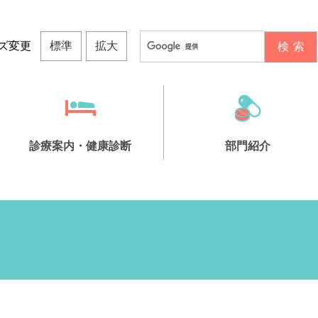
ズ変更
標準
拡大
診療案内・健康診断
部門紹介
院について
健康診断
診療担当表
トたちばな
ビリ科
間ドック
募について
栄養科
生活習慣病予防検診
フロア紹介
ヘルパーステーションぬくもり
地域連携室
主な医療機器紹介
事業所健診
特定健康診査
小規模多機能ホーム
その他の