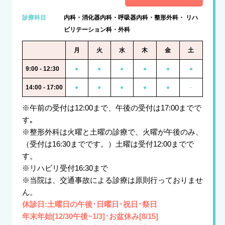
診療科目
内科・消化器内科・呼吸器内科・整形外科・
リハ
ビリテーション科・外科
月
火
水
木
金
土
9:00 - 12:30
●
●
●
●
●
●
14:00 - 17:00
●
●
●
●
●
-
※午前の受付は12:00まで、午後の受付は17:00までで
す｡
※整形外科は火曜と
土曜の診療で、火曜
が午後のみ、
（受付は16:30までです。）土曜は受付12:00までで
す。
※リハビリ受付16:30まで
※当院は、交通事故による診療は原則行っておりませ
ん。
休診日:土曜日の午後･日曜日･祝日･祭日
年末年始[12/30午後~1/3]･お盆休み[8/15]