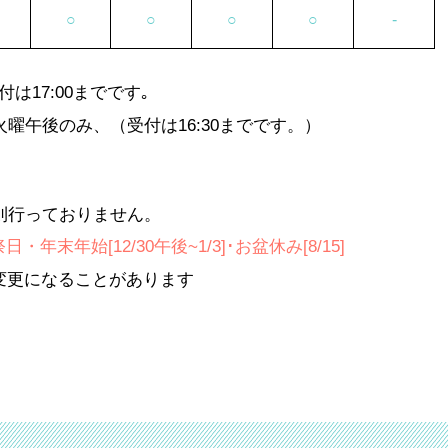
○
○
○
○
-
は17:00までです｡
火曜
午後のみ、（受付は16:30までです。）
則行っておりません。
年末年始[12/30午後~1/3]･お盆休み[8/15]
変更になることがあります