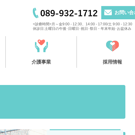
お問い合
<診療時間>月～金9:00 - 12:30、14:00 - 17:00/土 9:00 - 12:30
休診日:土曜日の午後･日曜日･祝日･祭日・年末年始･お盆休み
介護事業
採用情報
虹の家
健診
組合員一般健診
たちばな介護福祉センター「なないろ」