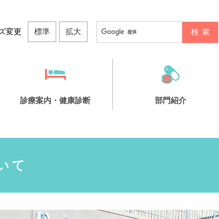
ズ変更
標準
拡大
診療案内・健康診断
部門紹介
院について
健康診断
いて
診療担当表
トたちばな
ビリ科
間ドック
募について
栄養科
生活習慣病予防検診
フロア紹介
ヘルパーステーションぬくもり
地域連携室
主な医療機器紹介
事業所健診
特定健康診査
小規模多機能ホーム
その他の