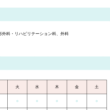
形外科・リハビリテーション科、外科
火
水
木
金
土
○
○
○
○
○