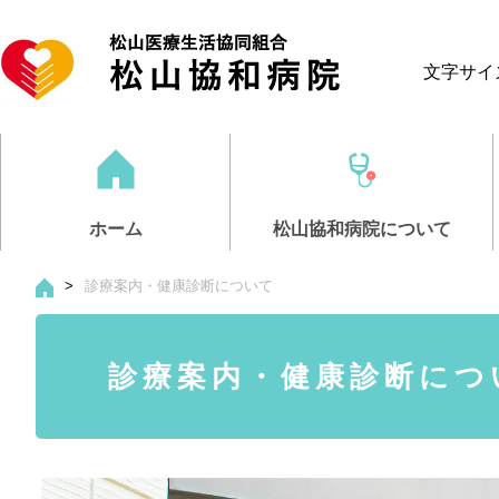
文字サイ
ホーム
松山協和病院について
>
診療案内・健康診断について
松山協和病
診療案内・
部門紹介
介護事業
採用情報
診療案内・健康診断につ
医師紹介・
診療案内
看護部
ケアサポー
募集職種
リハ
人
応