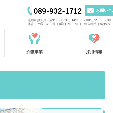
お問い合
<診療時間>月～金9:00 - 12:30、14:00 - 17:00/土 9:00 - 12:30
休診日:土曜日の午後･日曜日･祝日･祭日・年末年始･お盆休み
介護事業
採用情報
虹の家
健診
組合員一般健診
たちばな介護福祉センター「なないろ」