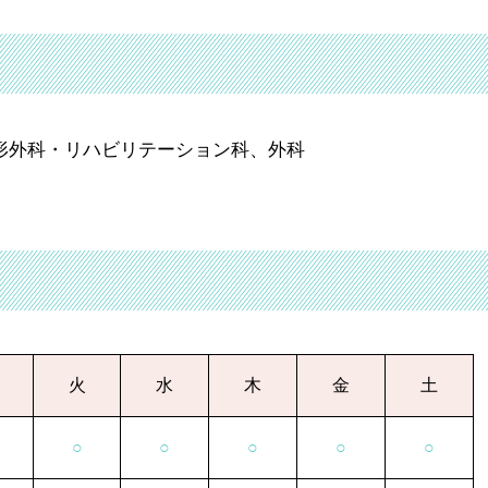
形外科・リハビリテーション科、外科
火
水
木
金
土
○
○
○
○
○