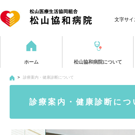
文字サイ
ホーム
松山協和病院について
>
診療案内・健康診断について
松山協和病
診療案内・
部門紹介
介護事業
採用情報
診療案内・健康診断につ
医師紹介・
診療案内
看護部
ケアサポー
募集職種
リハ
人
応