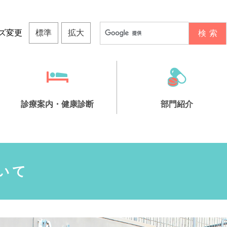
ズ変更
標準
拡大
診療案内・健康診断
部門紹介
院について
健康診断
いて
診療担当表
トたちばな
ビリ科
間ドック
募について
栄養科
生活習慣病予防検診
フロア紹介
ヘルパーステーションぬくもり
地域連携室
主な医療機器紹介
事業所健診
特定健康診査
小規模多機能ホーム
その他の