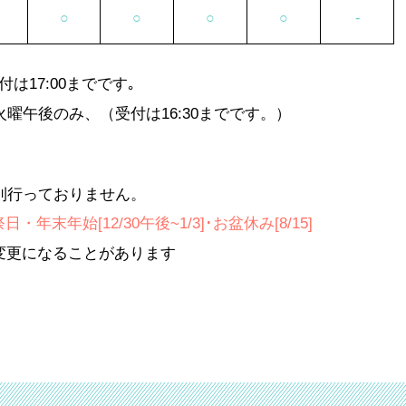
○
○
○
○
-
は17:00までです｡
火曜
午後のみ、（受付は16:30までです。）
則行っておりません。
年末年始[12/30午後~1/3]･お盆休み[8/15]
変更になることがあります